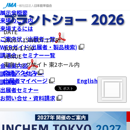
English
展示会概要
来場のご案内
来場するには
DATE
ご案内状／出展者一覧
2026.
7.15
WED
7.17
FRI
WEBガイド(出展者・製品検索)
10:00-17:00
講演会・セミナー一覧
VENUE
東京ビッグサイト 東2ホール内
会場案内図
交通アクセス
講演会・セミナー
出展者マイページ
English
講演会
出展者セミナー
お問い合せ・資料請求