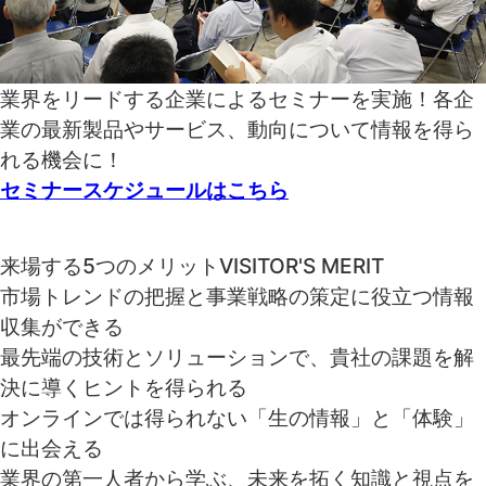
業界をリードする企業によるセミナーを実施！各企
業の最新製品やサービス、動向について情報を得ら
れる機会に！
セミナースケジュールはこちら
来場する5つのメリット
VISITOR'S MERIT
市場トレンドの把握と事業戦略の策定に役立つ
情報
収集ができる
最先端の技術とソリューションで、貴社の課題を
解
決に導くヒント
を得られる
オンラインでは得られない
「生の情報」と「体験」
に出会える
業界の第一人者から学ぶ、
未来を拓く知識と視点
を