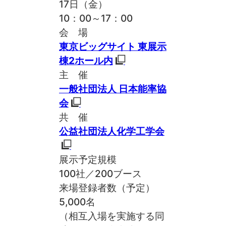
17日（金）
10：00～17：00
会 場
東京ビッグサイト 東展示
棟2ホール内
主 催
一般社団法人 日本能率協
会
共 催
公益社団法人化学工学会
展示予定規模
100社／200ブース
来場登録者数
（予定）
5,000名
（相互入場を実施する同