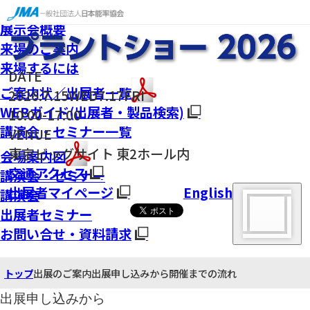
English
展示会概要
来場のご案内
来場するには
DATE
ご案内状／出展者一覧
2026.
7.15
WED
7.17
FRI
WEBガイド(出展者・製品検索)
10:00-17:00
講演会・セミナー一覧
VENUE
東京ビッグサイト 東2ホール内
会場案内図
交通アクセス
講演会・セミナー
出展者マイページ
English
講演会
出展者セミナー
お問い合せ・資料請求
トップ
出展のご案内
出展申し込みから開催までの流れ
出展申し込みから